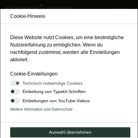
Menü
Cookie-Hinweis
Diese Website nutzt Cookies, um eine bestmögliche
Nutzererfahrung zu ermöglichen. Wenn du
nachfolgend zustimmst, werden alle Einstellungen
aktiviert.
Cookie-Einstellungen
Technisch notwendige Cookies
News
14.11.2025
Einbettung von Typekit-Schriften
HEUTE MAL HANDFESTE
Einbettungen von YouTube-Videos
Weitere Information zum Datenschutz
ZAHLEN
Die EARA-Studie
Auswahl übernehmen