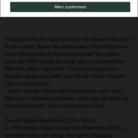
Allen zustimmen
Anfang der Woche haben wir euch von unserem Besuch in
Berlin erzählt. Neben der emotionalen Seite möchten wir
euch heute handfeste Zahlen mit auf den Weg geben,
denn die EARA-Studie bestätigt, was wir am Marienhof
Monheim jeden Tag erleben. Viele ihrer Ergebnisse
spiegeln genau das wider, was wir auf unseren eigenen
Flächen beobachten:
Wenn man dem Boden als Priorität sieht, wenn man
Pflanzen in Gemeinschaft denkt, wenn man die Natur als
Partner behandelt – dann verändert sich alles.
Die wichtigsten Ergebnisse (2021–2023):
✨ +33% höhere Regenerating Full Productivity (RFP) –
ein neuer Index, der Ertrag, Ökologie & Ökonomie