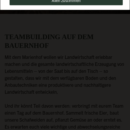
Allen zustimmen
TEAMBUILDING AUF DEM
BAUERNHOF
Mit dem Marienhof wollen wir Landwirtschaft erlebbar
machen und die gesamte landwirtschaftliche Erzeugung von
Lebensmitteln – von der Saat bis auf den Tisch – so
gestalten, dass wir mit dem verfügbaren Boden und den
Anbautechniken eine produktivere und nachhaltigere
Landwirtschaft entwickeln.
Und ihr könnt Teil davon werden: verbringt mit eurem Team
einen Tag auf dem Bauernhof. Sammelt frische Eier, baut
unsere Schafweiden auf, pflanzt Gemüse an oder erntet es.
Es erwarten euch viele wichtige und abwechselungsreiche