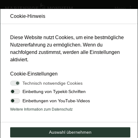
Menü
Cookie-Hinweis
Diese Website nutzt Cookies, um eine bestmögliche
Nutzererfahrung zu ermöglichen. Wenn du
nachfolgend zustimmst, werden alle Einstellungen
FÜHRUNGEN AUF DEM
aktiviert.
MARIENHOF
Cookie-Einstellungen
Technisch notwendige Cookies
Erlebe regenartive Landwirtschaft hautnah!
Einbettung von Typekit-Schriften
Einbettungen von YouTube-Videos
Offene Führungen
Weitere Information zum Datenschutz
Auswahl übernehmen