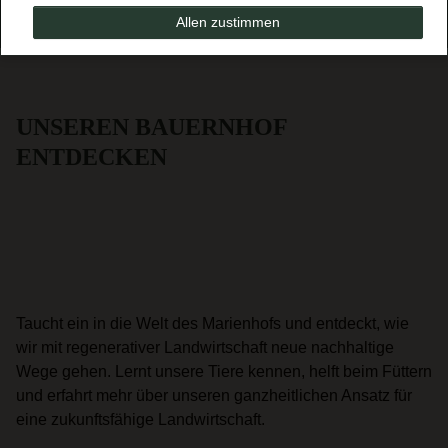
Allen zustimmen
UNSEREN BAUERNHOF
ENTDECKEN
Taucht ein in die Welt des Marienhofs und entdeckt, wie
wir mit regenerativer Landwirtschaft neue nachhaltige
Wege gehen. Lernt unsere Tiere kennen, helft beim Füttern
und erfahrt mehr über unseren ganzheitlichen Ansatz für
eine zukunftsfähige Landwirtschaft.