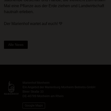
Mal eine Pflanze aus der Erde ziehen und Landwirtschaft
hautnah erleben.
Der Marienhof wartet auf euch! 💚
Alle News
Marienhof Monheim
Ein Angebot der Marienburg Monheim Betriebs-GmbH
Bleer Straße 33
DE-40789 Monheim am Rhein
Google Maps