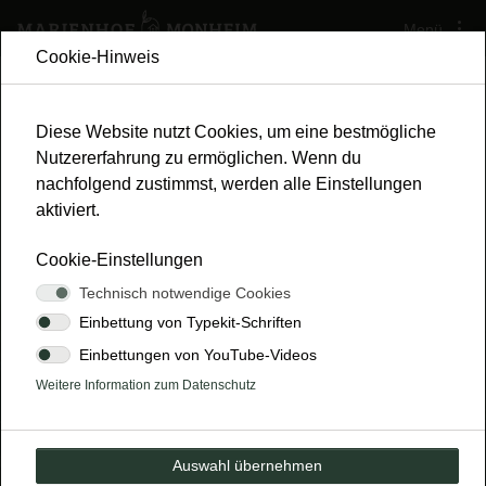
Menü
Cookie-Hinweis
Diese Website nutzt Cookies, um eine bestmögliche
Nutzererfahrung zu ermöglichen. Wenn du
nachfolgend zustimmst, werden alle Einstellungen
aktiviert.
Cookie-Einstellungen
News
15.11.2025
Technisch notwendige Cookies
UNTERRICHT ERLEBBAR
Einbettung von Typekit-Schriften
Einbettungen von YouTube-Videos
MACHEN
Weitere Information zum Datenschutz
Bildungsprojekt für die sechste Klasse des
Otto-Hahn-Gymnasiums
Auswahl übernehmen