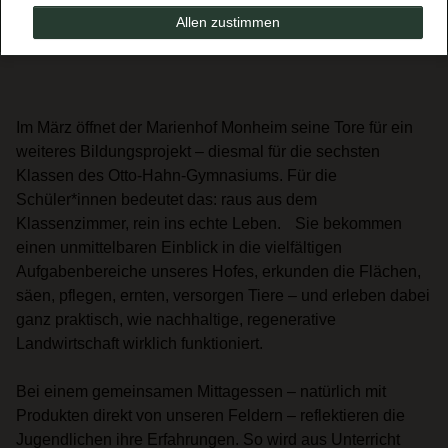
Allen zustimmen
Im März öffnet der Marienhof Monheim seine Tore für ein
weiteres Bildungsprojekt – diesmal für die sechsten
Klassen des Otto-Hahn-Gymnasiums. Für die
Schüler*innen bedeutet das: raus aus dem
Klassenzimmer, rein ins echte Leben. Sie bekommen
einen unmittelbaren Einblick in die vielfältigen
Aufgabenbereiche unseres Hofes, erkunden die Flächen,
säen, pflegen, ernten, versorgen Tiere – und erleben dabei
ganz praktisch, wie nachhaltige, regenerative
Landwirtschaft wirklich funktioniert.
Bei einem gemeinsamen Mittagessen – natürlich mit
Produkten direkt von unseren Feldern – reflektieren die
Jugendlichen ihre Erfahrungen. So wird aus Unterricht